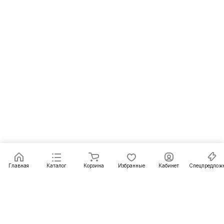
Главная
Каталог
Корзина
Избранные
Кабинет
Спецпредлож
Подписаться
на новости и акции