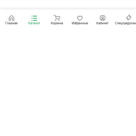
Главная
Каталог
Корзина
Избранные
Кабинет
Спецпредлож
Подписаться
на новости и акции
Подписаться
Интернет-магазин
Компания
Информация
Помощь