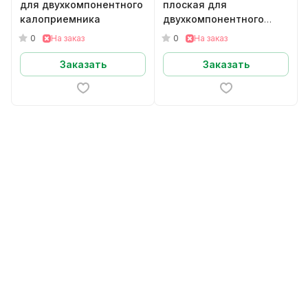
для двухкомпонентного
плоская для
калоприемника
двухкомпонентного
НЕдренируемого
0
0
На заказ
На заказ
калоприемника
Заказать
Заказать