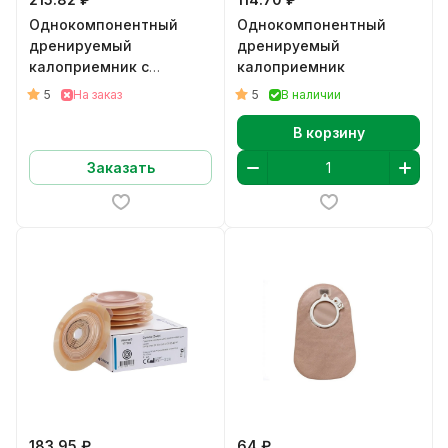
Однокомпонентный
Однокомпонентный
дренируемый
дренируемый
калоприемник c
калоприемник
конвексной пластиной
5
5
На заказ
В наличии
В корзину
Заказать
183.95 ₽
64 ₽