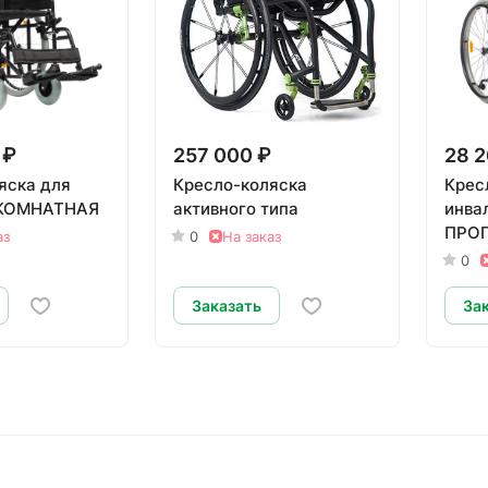
 ₽
257 000 ₽
28 2
яска для
Кресло-коляска
Крес
 КОМНАТНАЯ
активного типа
инва
ПРО
аз
0
На заказ
0
Заказать
За