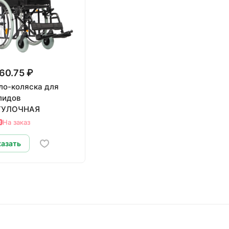
60.75 ₽
ло-коляска для
лидов
ГУЛОЧНАЯ
На заказ
казать