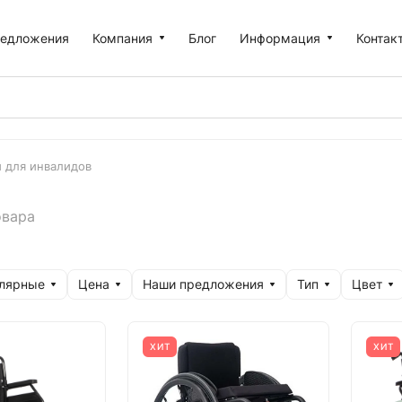
едложения
Компания
Блог
Информация
Контак
и для инвалидов
овара
улярные
Цена
Наши предложения
Тип
Цвет
ХИТ
ХИТ