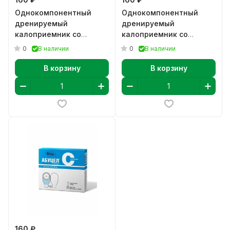
Однокомпонентный
Однокомпонентный
дренируемый
дренируемый
калоприемник со
калоприемник со
встроенной плоской
встроенной плоской
0
0
В наличии
В наличии
пластиной Абуце К 20-
пластиной Абуце ВТ 20-
70 мм
80 мм
В корзину
В корзину
160 ₽