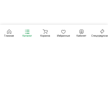
Главная
Каталог
Корзина
Избранные
Кабинет
Спецпредлож
Подписаться
на новости и акции
Подписаться
Интернет-магазин
Компания
Информация