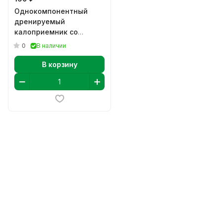
Однокомпонентный
дренируемый
калоприемник со
встроенной плоской
0
В наличии
пластиной Абуце C 20-
60 мм
В корзину