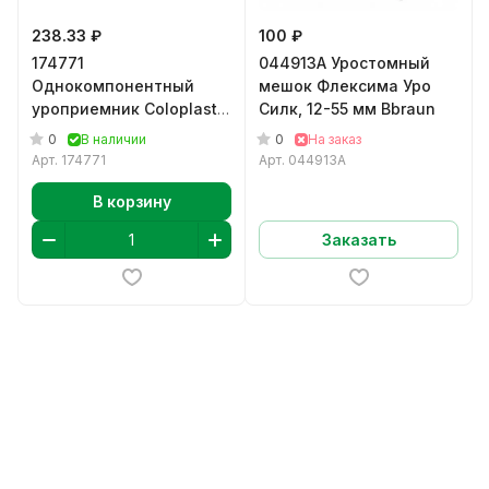
238.33 ₽
100 ₽
174771
044913А Уростомный
Однокомпонентный
мешок Флексима Уро
уроприемник Coloplast,
Силк, 12-55 мм Bbraun
10-55 мм
0
0
В наличии
На заказ
Арт.
174771
Арт.
044913А
В корзину
Заказать