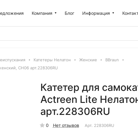
едложения
Компания
Блог
Информация
Контак
еиспускания
Катетеры Нелатон
Жeнские
BВrаun
 женский, СН06 арт.228306RU
Катетер для самока
Actreen Lite Нелат
арт.228306RU
0
Нет отзывов
Арт.
228306RU