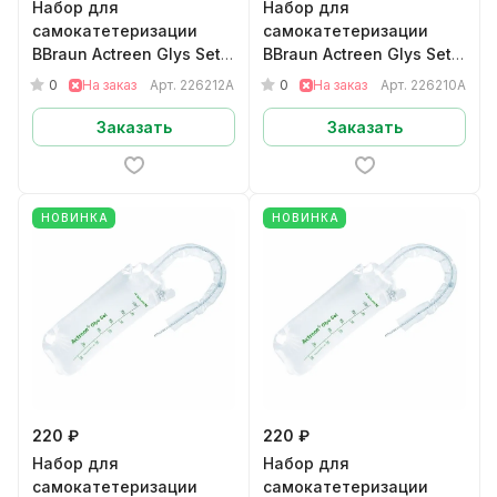
Набор для
Набор для
самокатетеризации
самокатетеризации
BBraun Actreen Glys Set
BBraun Actreen Glys Set
мужскойНелатон CH12
мужскойНелатон CH10
0
0
На заказ
Арт.
226212A
На заказ
Арт.
226210A
арт.226212A
арт.226210A
Заказать
Заказать
НОВИНКА
НОВИНКА
220 ₽
220 ₽
Набор для
Набор для
самокатетеризации
самокатетеризации