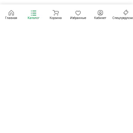
Главная
Каталог
Корзина
Избранные
Кабинет
Спецпредлож
Подписаться
на новости и акции
Подписаться
Интернет-магазин
Компания
Информация
Помощь