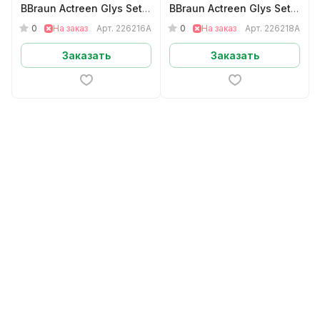
BBraun Actreen Glys Set
BBraun Actreen Glys Set
мужскойНелатон CH16
мужскойНелатон CH18
0
0
На заказ
Арт.
226216A
На заказ
Арт.
226218A
арт.226216A
арт.226218A
Заказать
Заказать