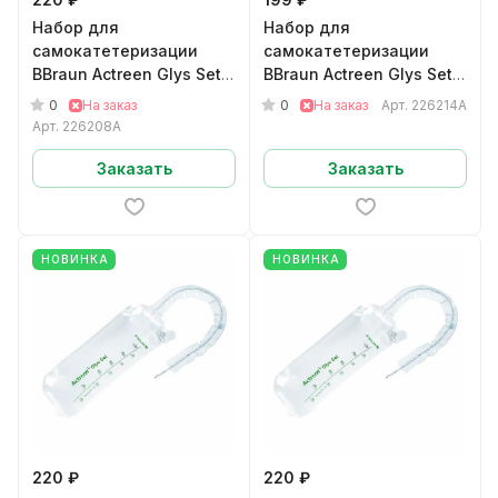
Набор для
Набор для
самокатетеризации
самокатетеризации
BBraun Actreen Glys Set
BBraun Actreen Glys Set
мужскойНелатон CH08
мужскойНелатон CH14
0
0
На заказ
На заказ
Арт.
226214A
арт.226208A
арт.226214A
Арт.
226208A
Заказать
Заказать
НОВИНКА
НОВИНКА
220 ₽
220 ₽