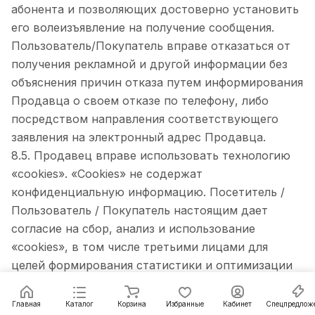
абонента и позволяющих достоверно установить
его волеизъявление на получение сообщения.
Пользователь/Покупатель вправе отказаться от
получения рекламной и другой информации без
объяснения причин отказа путем информирования
Продавца о своем отказе по телефону, либо
посредством направления соответствующего
заявления на электронный адрес Продавца.
8.5. Продавец вправе использовать технологию
«cookies». «Cookies» не содержат
конфиденциальную информацию. Посетитель /
Пользователь / Покупатель настоящим дает
согласие на сбор, анализ и использование
«cookies», в том числе третьими лицами для
целей формирования статистики и оптимизации
рекламных сообщений.
8.6. Продавец получает информацию об ip-адресе
Главная
Каталог
Корзина
Избранные
Кабинет
Спецпредлож