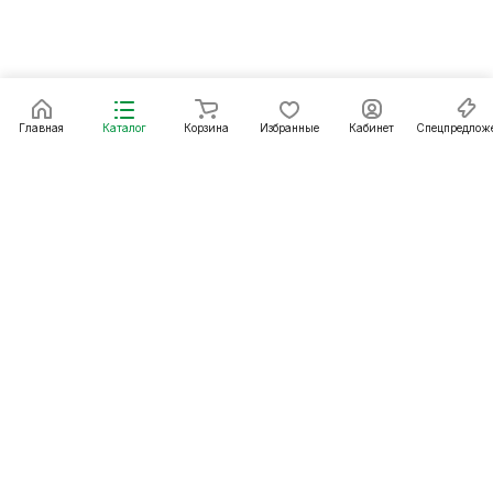
Главная
Каталог
Корзина
Избранные
Кабинет
Спецпредлож
Подписаться
на новости и акции
Подписаться
Интернет-магазин
Компания
Информация