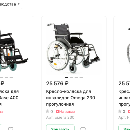
водства
 ₽
25 576 ₽
25 5
яска для
Кресло-коляска для
Крес
Base 400
инвалидов Omega 230
инва
я
прогулочная
прог
аз
0
На заказ
0
Арт.
омега 230
Арт.
F
Заказать
За