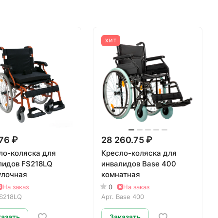
ХИТ
76 ₽
28 260.75 ₽
ло-коляска для
Кресло-коляска для
лидов FS218LQ
инвалидов Base 400
улочная
комнатная
На заказ
0
На заказ
S218LQ
Арт.
Base 400
казать
Заказать