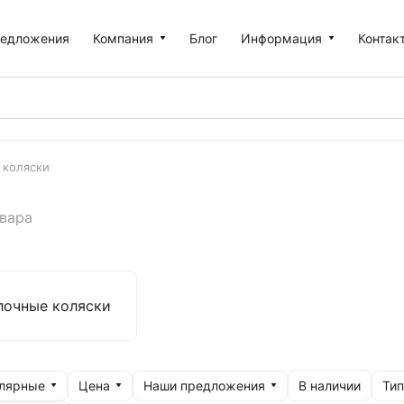
едложения
Компания
Блог
Информация
Контак
 коляски
овара
лочные коляски
улярные
Цена
Наши предложения
Тип
В наличии