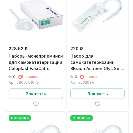
228.52 ₽
220 ₽
Наборы-мочеприемники
Набор для
для самокатетеризации
самокатетеризации
Coloplast EasiCath
BBraun Actreen Glys Set
Арт.2800701075
мужскойНелатон CH08
0
0
На заказ
На заказ
арт.226208A
Арт.
2800701075
Арт.
226208A
Заказать
Заказать
НОВИНКА
НОВИНКА