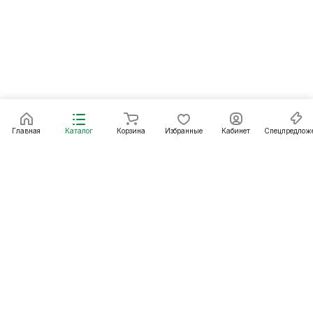
Главная
Каталог
Корзина
Избранные
Кабинет
Спецпредлож
Подписаться
на новости и акции
Подписаться
Интернет-магазин