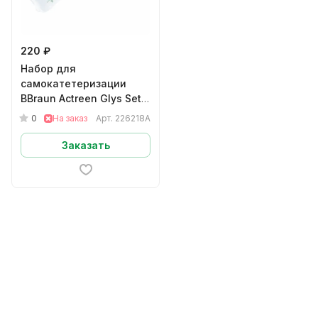
220 ₽
Набор для
самокатетеризации
BBraun Actreen Glys Set
мужскойНелатон CH18
0
На заказ
Арт.
226218A
арт.226218A
Заказать