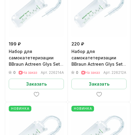
199 ₽
220 ₽
Набор для
Набор для
самокатетеризации
самокатетеризации
BBraun Actreen Glys Set
BBraun Actreen Glys Set
мужскойНелатон CH14
мужскойНелатон CH12
0
0
На заказ
Арт.
226214A
На заказ
Арт.
226212A
арт.226214A
арт.226212A
Заказать
Заказать
НОВИНКА
НОВИНКА