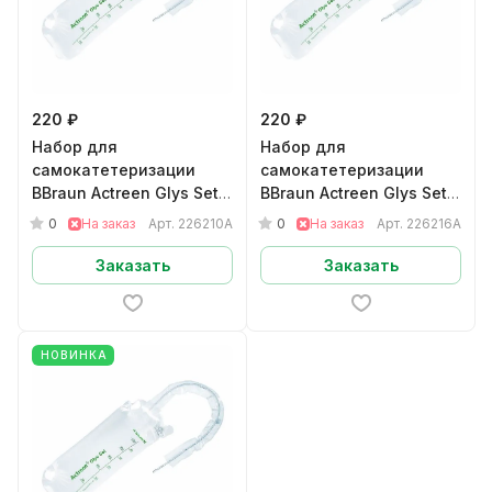
220 ₽
220 ₽
Набор для
Набор для
самокатетеризации
самокатетеризации
BBraun Actreen Glys Set
BBraun Actreen Glys Set
мужскойНелатон CH10
мужскойНелатон CH16
0
0
На заказ
Арт.
226210A
На заказ
Арт.
226216A
арт.226210A
арт.226216A
Заказать
Заказать
НОВИНКА