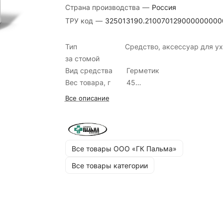
Страна производства
—
Россия
ТРУ код
—
325013190.210070129000000000
Тип Средство, аксессуар для ух
за стомой
Вид средства Герметик
Вес товара, г 45
Размеры, мм 140х430х30
Все описание
Количество 1
в упаковке, шт
Объем, мл 45
Цвет Кремовый
Все товары ООО «‎ГК Пальма»
Код изделия 21-01-29
Все товары категории