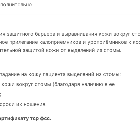
полнительно
я защитного барьера и выравнивания кожи вокруг сто
ное прилегание калоприёмников и уроприёмников к кож
ительной защитой кожи от выделений из стомы.
адание на кожу пациента выделений из стомы;
 кожи вокруг стомы (благодаря наличию в ее
;
сроки их ношения.
ертификату тср фсс.