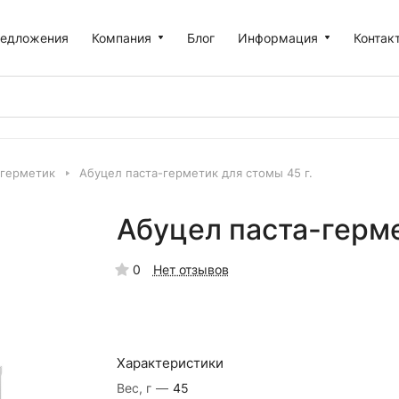
едложения
Компания
Блог
Информация
Контак
-герметик
Абуцел паста-герметик для стомы 45 г.
Абуцел паста-герме
0
Нет отзывов
Характеристики
Вес, г
—
45