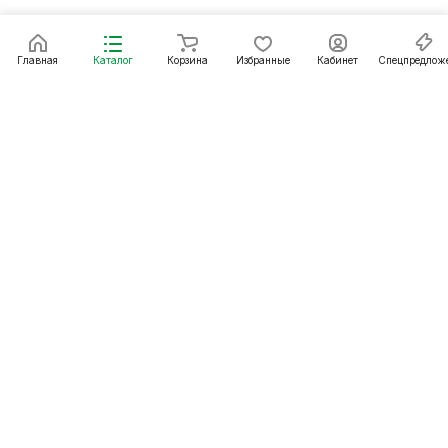
Главная
Каталог
Корзина
Избранные
Кабинет
Спецпредлож
Подписаться
на новости и акции
Подписаться
Интернет-магазин
Компания
Информация
Помощь