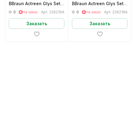
BBraun Actreen Glys Set
BBraun Actreen Glys Set
мужскойНелатон CH16
мужскойНелатон CH18
0
0
На заказ
Арт.
226216A
На заказ
Арт.
226218A
арт.226216A
арт.226218A
Заказать
Заказать