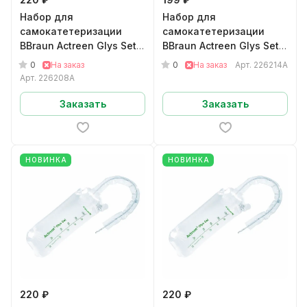
Набор для
Набор для
самокатетеризации
самокатетеризации
BBraun Actreen Glys Set
BBraun Actreen Glys Set
мужскойНелатон CH08
мужскойНелатон CH14
0
0
На заказ
На заказ
Арт.
226214A
арт.226208A
арт.226214A
Арт.
226208A
Заказать
Заказать
НОВИНКА
НОВИНКА
220 ₽
220 ₽