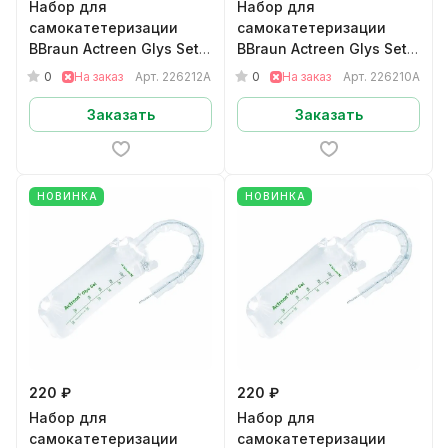
Набор для
Набор для
самокатетеризации
самокатетеризации
BBraun Actreen Glys Set
BBraun Actreen Glys Set
мужскойНелатон CH12
мужскойНелатон CH10
0
0
На заказ
Арт.
226212A
На заказ
Арт.
226210A
арт.226212A
арт.226210A
Заказать
Заказать
НОВИНКА
НОВИНКА
220 ₽
220 ₽
Набор для
Набор для
самокатетеризации
самокатетеризации